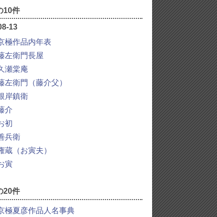
10件
08-13
京極作品内年表
藤左衛門長屋
久瀬棠庵
藤左衛門（藤介父）
根岸鎮衛
藤介
お初
善兵衛
権蔵（お寅夫）
お寅
20件
京極夏彦作品人名事典