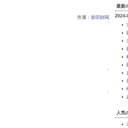
最新の
2024-
所属：
柴田財閥
↑
↑
↑
人気の