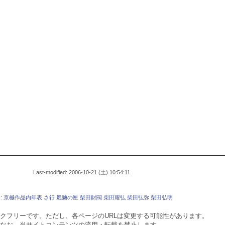
Last-modified: 2006-10-21 (土) 10:54:11
k:
京極作品内年表
さ行
魍魎の匣
柴田財閥
柴田耀弘
柴田弘弥
柴田弘明
クフリーです。ただし、各ページのURLは変更する可能性があります。
なお、当サイトコンテンツの流用・転載を禁止します。