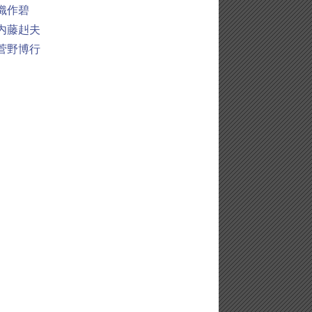
織作碧
内藤赳夫
菅野博行