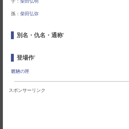
子：
柴田弘明
孫：
柴田弘弥
別名・仇名・通称
†
登場作
†
魍魎の匣
スポンサーリンク