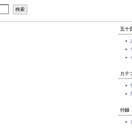
五十
カテ
付録