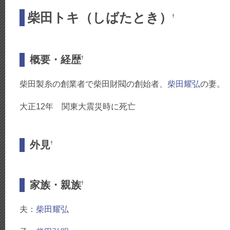
柴田トキ（しばたとき）
†
概要・経歴
†
柴田製糸の創業者で柴田財閥の創始者、
柴田耀弘
の妻。
大正12年 関東大震災時に死亡
外見
†
家族・親族
†
夫：
柴田耀弘