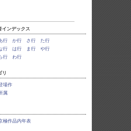
音インデックス
あ行
か行
さ行
た行
な行
は行
ま行
や行
ら行
わ行
ゴリ
登場作
所属
京極作品内年表