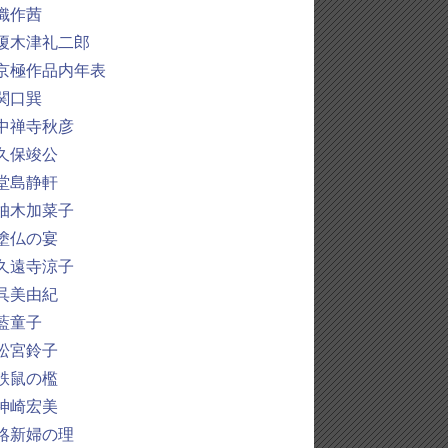
織作茜
榎木津礼二郎
京極作品内年表
関口巽
中禅寺秋彦
久保竣公
堂島静軒
柚木加菜子
塗仏の宴
久遠寺涼子
呉美由紀
藍童子
松宮鈴子
鉄鼠の檻
神崎宏美
絡新婦の理