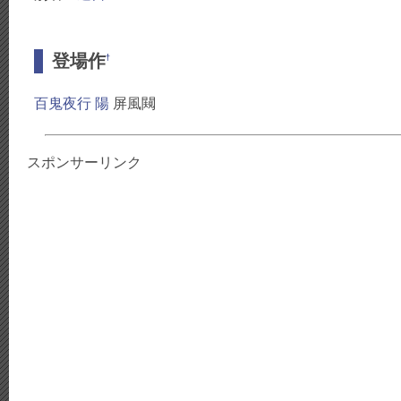
登場作
†
百鬼夜行 陽
屏風闚
スポンサーリンク