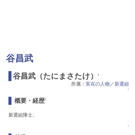
谷昌武
谷昌武（たにまさたけ）
†
所属：
実在の人物
／
新選組
↑
概要・経歴
†
新選組隊士。
↑