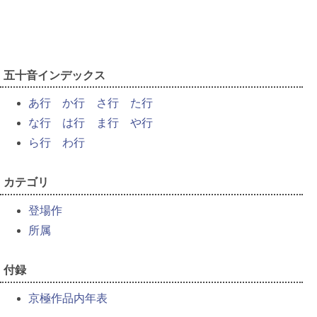
五十音インデックス
あ行
か行
さ行
た行
な行
は行
ま行
や行
ら行
わ行
カテゴリ
登場作
所属
付録
京極作品内年表