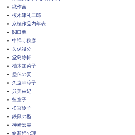
織作茜
榎木津礼二郎
京極作品内年表
関口巽
中禅寺秋彦
久保竣公
堂島静軒
柚木加菜子
塗仏の宴
久遠寺涼子
呉美由紀
藍童子
松宮鈴子
鉄鼠の檻
神崎宏美
絡新婦の理