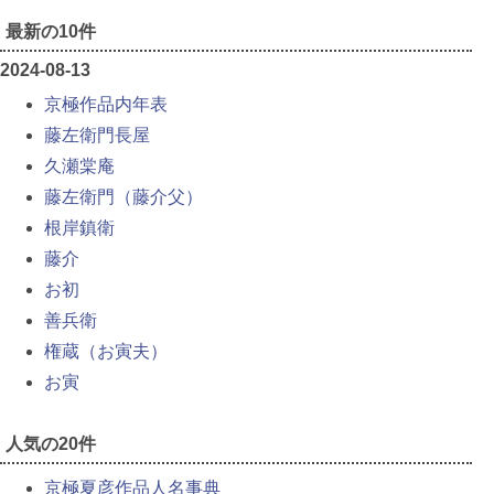
最新の10件
2024-08-13
京極作品内年表
藤左衛門長屋
久瀬棠庵
藤左衛門（藤介父）
根岸鎮衛
藤介
お初
善兵衛
権蔵（お寅夫）
お寅
人気の20件
京極夏彦作品人名事典