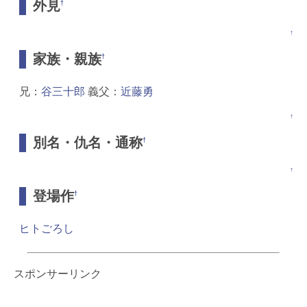
外見
†
↑
家族・親族
†
兄：
谷三十郎
義父：
近藤勇
↑
別名・仇名・通称
†
↑
登場作
†
ヒトごろし
スポンサーリンク