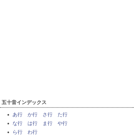
五十音インデックス
あ行
か行
さ行
た行
な行
は行
ま行
や行
ら行
わ行