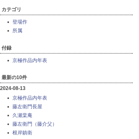
カテゴリ
登場作
所属
付録
京極作品内年表
最新の10件
2024-08-13
京極作品内年表
藤左衛門長屋
久瀬棠庵
藤左衛門（藤介父）
根岸鎮衛