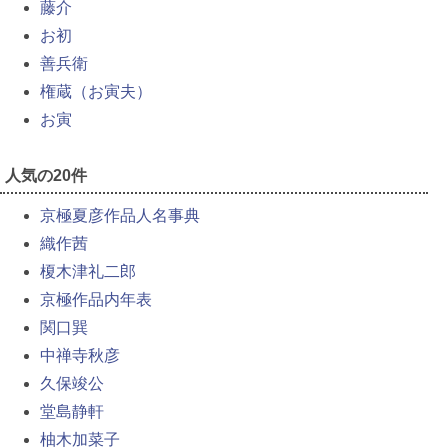
藤介
お初
善兵衛
権蔵（お寅夫）
お寅
人気の20件
京極夏彦作品人名事典
織作茜
榎木津礼二郎
京極作品内年表
関口巽
中禅寺秋彦
久保竣公
堂島静軒
柚木加菜子