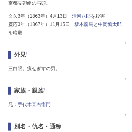
京都見廻組の与頭。
文久3年（1863年）4月13日
清河八郎
を殺害
慶応3年（1867年）11月15日
坂本龍馬
と
中岡慎太郎
を暗殺
↑
外見
†
三白眼。痩せぎすの男。
↑
家族・親族
†
兄：
手代木直右衛門
↑
別名・仇名・通称
†