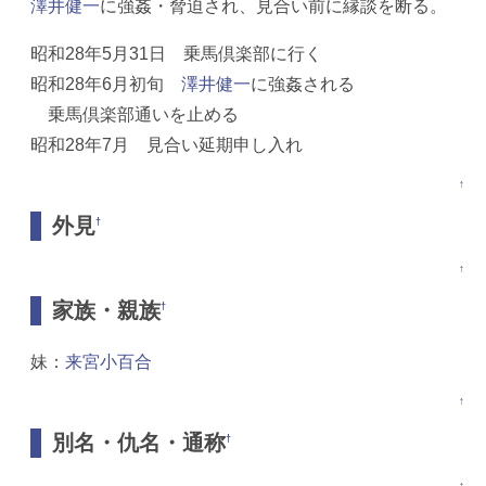
澤井健一
に強姦・脅迫され、見合い前に縁談を断る。
昭和28年5月31日 乗馬倶楽部に行く
昭和28年6月初旬
澤井健一
に強姦される
乗馬倶楽部通いを止める
昭和28年7月 見合い延期申し入れ
↑
外見
†
↑
家族・親族
†
妹：
来宮小百合
↑
別名・仇名・通称
†
↑