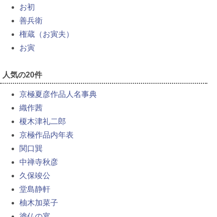
お初
善兵衛
権蔵（お寅夫）
お寅
人気の20件
京極夏彦作品人名事典
織作茜
榎木津礼二郎
京極作品内年表
関口巽
中禅寺秋彦
久保竣公
堂島静軒
柚木加菜子
塗仏の宴