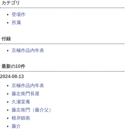
カテゴリ
登場作
所属
付録
京極作品内年表
最新の10件
2024-08-13
京極作品内年表
藤左衛門長屋
久瀬棠庵
藤左衛門（藤介父）
根岸鎮衛
藤介