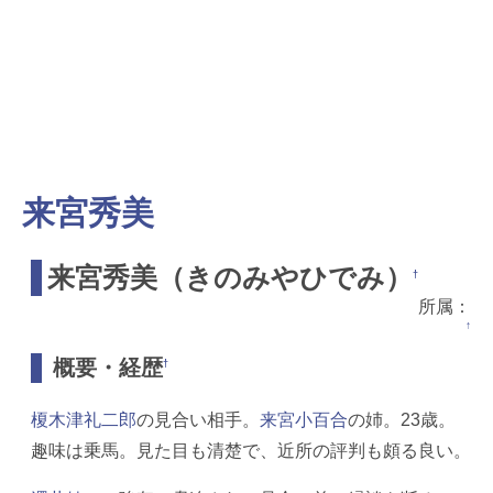
来宮秀美
来宮秀美（きのみやひでみ）
†
所属：
↑
概要・経歴
†
榎木津礼二郎
の見合い相手。
来宮小百合
の姉。23歳。
趣味は乗馬。見た目も清楚で、近所の評判も頗る良い。